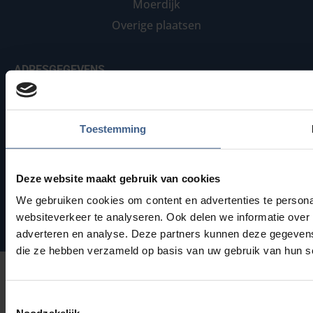
Moerdijk
Overige plaatsen
ADRESGEGEVENS
BaronieGlas B.V.
Charles Petitweg 18
Toestemming
4827 HJ Breda
076 – 581 12 51
Deze website maakt gebruik van cookies
info@baronieglas.nl
We gebruiken cookies om content en advertenties te persona
websiteverkeer te analyseren. Ook delen we informatie over 
adverteren en analyse. Deze partners kunnen deze gegevens 
die ze hebben verzameld op basis van uw gebruik van hun s
Toestemmingsselectie
Noodzakelijk